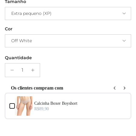
Tamanho
Extra pequeno (XP)
Cor
Off White
Quantidade
Os clientes compram com
Use the Previous and Next buttons to navigate through product add-ons, or s
Calcinha Boxer Boyshort
R$89,90