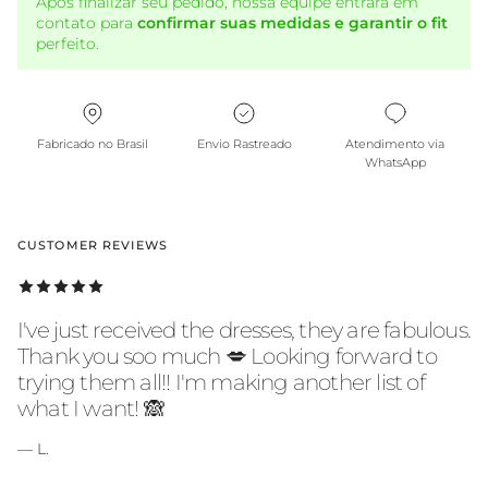
Após finalizar seu pedido, nossa equipe entrará em
contato para
confirmar suas medidas e garantir o fit
perfeito.
Fabricado no Brasil
Envio Rastreado
Atendimento via
WhatsApp
CUSTOMER REVIEWS
I've just received the dresses, they are fabulous.
Thank you soo much 💋 Looking forward to
trying them all!! I'm making another list of
what I want! 🙈
— L.