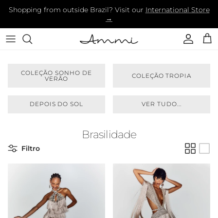
Ir para o conteúdo
Shopping from outside Brazil? Visit our
International Store
→
Conta
Carr
COLEÇÃO SONHO DE
COLEÇÃO TROPIA
VERÃO
DEPOIS DO SOL
VER TUDO...
Brasilidade
Filtro