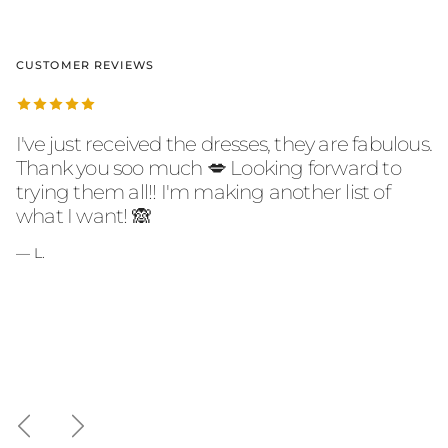
CUSTOMER REVIEWS
I've just received the dresses, they are fabulous.
Thank you soo much 💋 Looking forward to
trying them all!! I'm making another list of
what I want! 🙈
— L.
Anterior
Seguinte