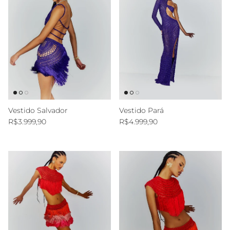
Vestido Salvador
Vestido Pará
Preço normal
Preço normal
R$3.999,90
R$4.999,90