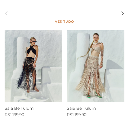
Anterior
Segui
VER TUDO
Saia Be Tulum
Saia Be Tulum
Preço normal
Preço normal
R$1.199,90
R$1.199,90