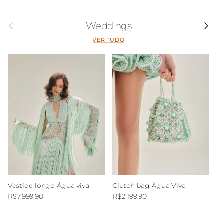
Anterior
Segui
Weddings
VER TUDO
Vestido longo Água viva
Clutch bag Àgua Viva
Preço normal
Preço normal
R$7.999,90
R$2.199,90