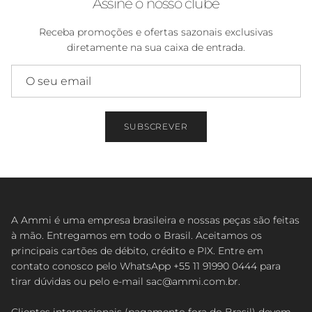
Assine o nosso clube
Receba promoções e ofertas sazonais exclusivas
diretamente na sua caixa de entrada.
SUBSCREVER
A Ammi é uma empresa brasileira e nossas peças são feitas
à mão. Entregamos em todo o Brasil. Aceitamos os
principais cartões de débito, crédito e PIX. Entre em
contato conosco pelo WhatsApp +55 11 91990 0444 para
tirar dúvidas ou pelo e-mail sac@ammi.com.br.