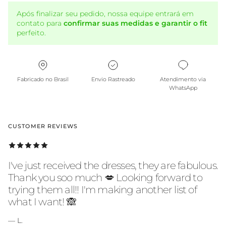
Após finalizar seu pedido, nossa equipe entrará em
contato para
confirmar suas medidas e garantir o fit
perfeito.
Fabricado no Brasil
Envio Rastreado
Atendimento via
WhatsApp
CUSTOMER REVIEWS
I've just received the dresses, they are fabulous.
Thank you soo much 💋 Looking forward to
trying them all!! I'm making another list of
what I want! 🙈
— L.