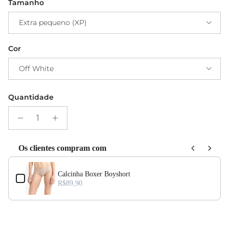
Tamanho
Extra pequeno (XP)
Cor
Off White
Quantidade
Os clientes compram com
Use the Previous and Next buttons to navigate through product add-ons, or s
Calcinha Boxer Boyshort
R$89,90