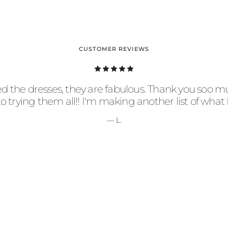
CUSTOMER REVIEWS
ived the dresses, they are fabulous. Thank you soo 
o trying them all!! I'm making another list of what 
— L.