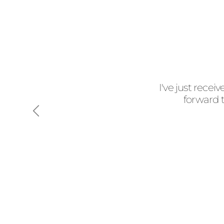
I've just rece
forward t
Anterior