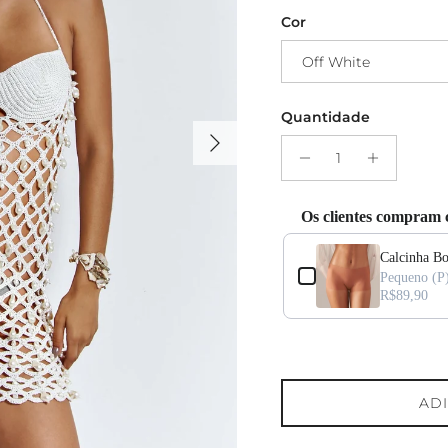
Cor
Off White
Quantidade
Seguinte
Os clientes compram
Use the Previous and Next but
Calcinha B
hort
Pequeno (P
R$89,90
AD