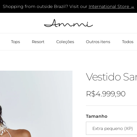
Shopping from outside Brazil? Visit our
International Store →
Tops
Resort
Coleções
Outros itens
Todos
Vestido Sa
Preço normal
R$4.999,90
Tamanho
Extra pequeno (XP)