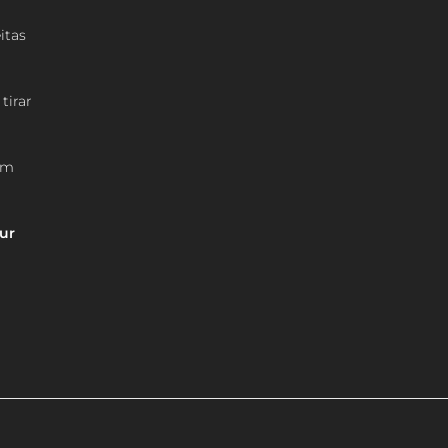
itas
tirar
em
our