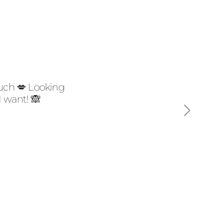
much 💋 Looking
I want! 🙈
Seguinte