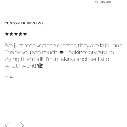
WhatsApp
CUSTOMER REVIEWS
I've just received the dresses, they are fabulous.
Thank you soo much 💋 Looking forward to
trying them all!! I'm making another list of
what I want! 🙈
— L.
Anterior
Seguinte